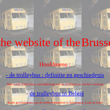
he website of the
Bruss
Hoofdmenu :
- de trolleybus : definitie en geschiedenis
Wat is een Trolleybus, ontwikkeling van de techniek en van het voertuig
-
de trolleybus in België
Korte geschiedenis van de trolleybusnetten in Antwerpen, Luik en Gent