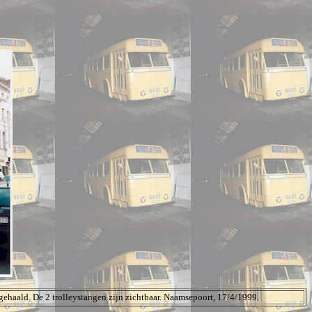
gehaald. De 2 trolleystangen zijn zichtbaar. Naamsepoort, 17/4/1999.