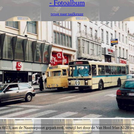
- Fotoalbum
terug naar taalkeuze
bus 6023, aan de Naamsepoort geparkeerd, terwijl het door de Van Hool Man A120 in