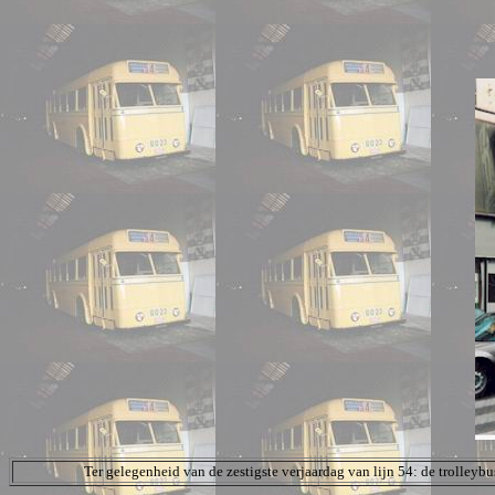
Ter gelegenheid van de zestigste verjaardag van lijn 54: de trolley