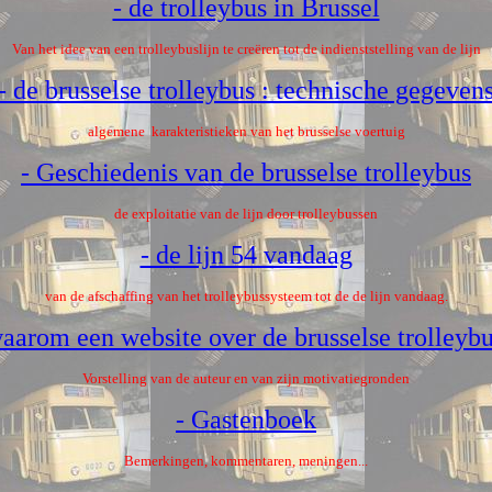
- de trolleybus in Brussel
Van het idee van een trolleybuslijn te creëren tot de indienststelling van de lijn
- de brusselse trolleybus : technische gegeven
algemene karakteristieken van het brusselse voertuig
- Geschiedenis van de brusselse trolleybus
de exploitatie van de lijn door trolleybussen
- de lijn 54 vandaag
van de afschaffing van het trolleybussysteem tot de de lijn vandaag.
waarom een website over de brusselse trolleybu
Vorstelling van de auteur en van zijn motivatie
gronden
- Gastenboek
Bemerkingen, kommentaren, meningen...