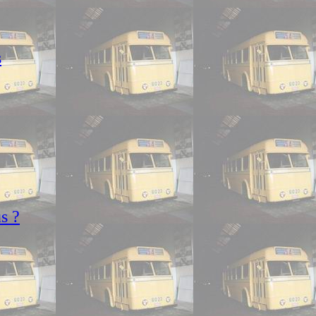
s
s ?